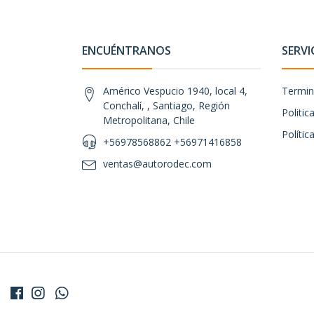
ENCUÉNTRANOS
SERVI
Américo Vespucio 1940, local 4,
Termin
Conchalí, , Santiago, Región
Politi
Metropolitana, Chile
Polític
+56978568862 +56971416858
ventas@autorodec.com