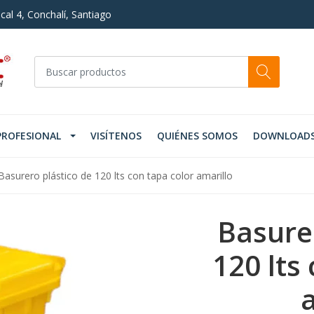
cal 4, Conchalí, Santiago
PROFESIONAL
VISÍTENOS
QUIÉNES SOMOS
DOWNLOAD
Basurero plástico de 120 lts con tapa color amarillo
Basure
120 lts