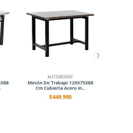
AUTORODEC
5X88
Mesón De Trabajo 120X75X88
Mesón De
.
Cm Cubierta Acero In...
Cm Cub
$449.990
-
+
-