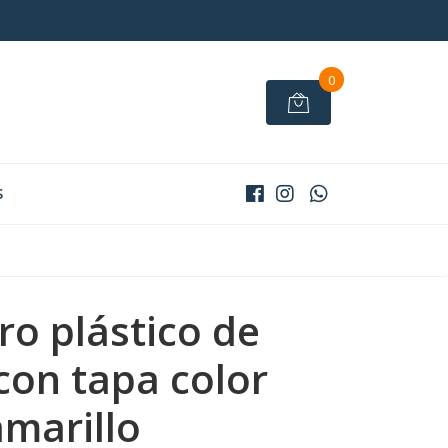
0
S
ro plástico de
 con tapa color
amarillo