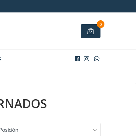
0
S
ERNADOS