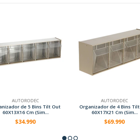
AUTORODEC
AUTORODEC
nizador de 5 Bins Tilt Out
Organizador de 4 Bins Til
60X13X16 Cm (Sim...
60X17X21 Cm (Sim...
$34.990
$69.990
+
-
+