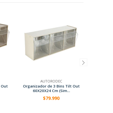
AUTORODEC
t Out
Organizador de 3 Bins Tilt Out
Organiza
60X20X24 Cm (Sim...
De Pa
$79.990
$10
-
+
-