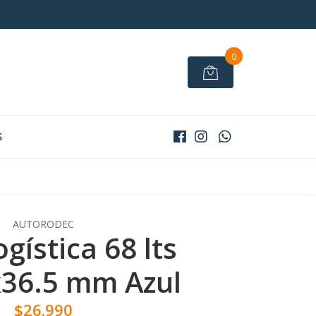
0
S
AUTORODEC
gística 68 lts
36.5 mm Azul
$26.990