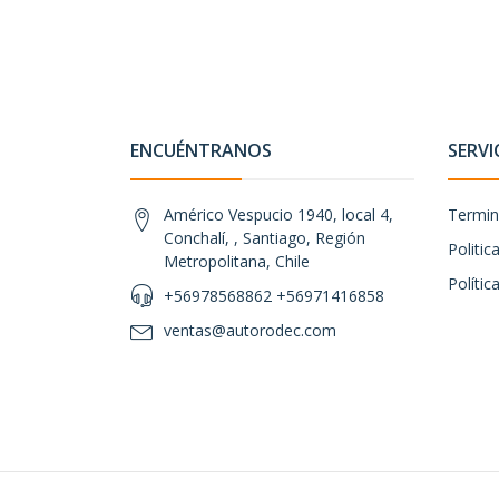
ENCUÉNTRANOS
SERVI
Américo Vespucio 1940, local 4,
Termin
Conchalí, , Santiago, Región
Politi
Metropolitana, Chile
Polític
+56978568862 +56971416858
ventas@autorodec.com