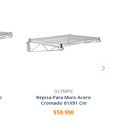
OLYMPIC
o
Repisa Para Muro Acero
Repisa A
Cromado 61X91 Cm
$59.990
-
+
-