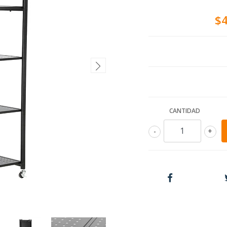
$4
CANTIDAD
-
+