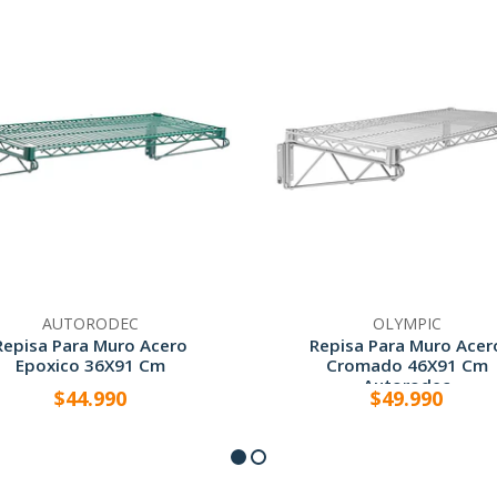
AUTORODEC
OLYMPIC
Repisa Para Muro Acero
Repisa Para Muro Acer
Epoxico 36X91 Cm
Cromado 46X91 Cm
Autorodec
$44.990
$49.990
+
-
+