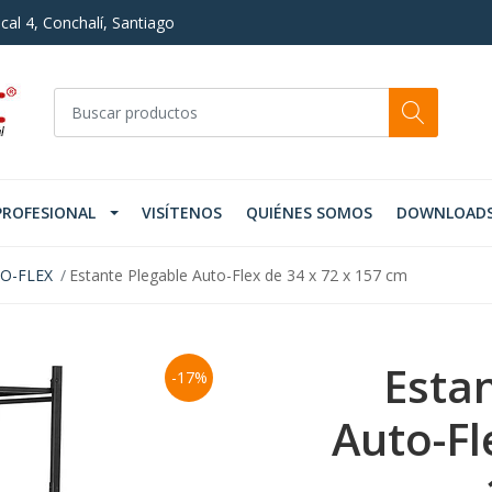
cal 4, Conchalí, Santiago
PROFESIONAL
VISÍTENOS
QUIÉNES SOMOS
DOWNLOAD
O-FLEX
Estante Plegable Auto-Flex de 34 x 72 x 157 cm
Esta
-17%
Auto-Fl