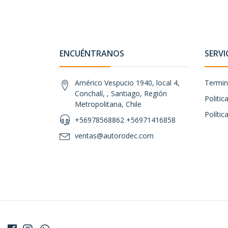
ENCUÉNTRANOS
SERVI
Américo Vespucio 1940, local 4,
Termin
Conchalí, , Santiago, Región
Politi
Metropolitana, Chile
Polític
+56978568862 +56971416858
ventas@autorodec.com