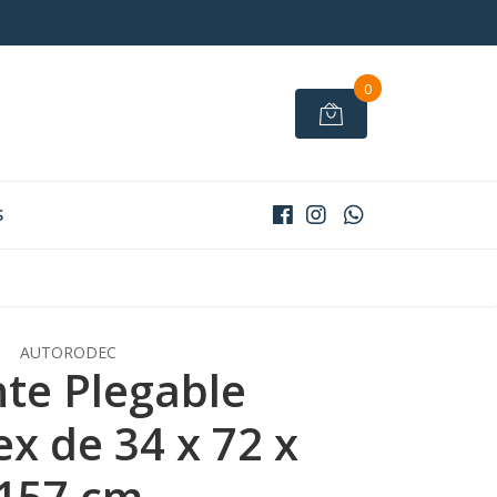
0
S
AUTORODEC
nte Plegable
ex de 34 x 72 x
157 cm