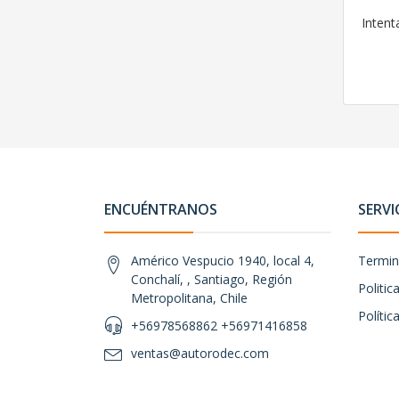
Intent
ENCUÉNTRANOS
SERVI
Américo Vespucio 1940, local 4,
Termin
Conchalí, , Santiago, Región
Politi
Metropolitana, Chile
Polític
+56978568862 +56971416858
ventas@autorodec.com