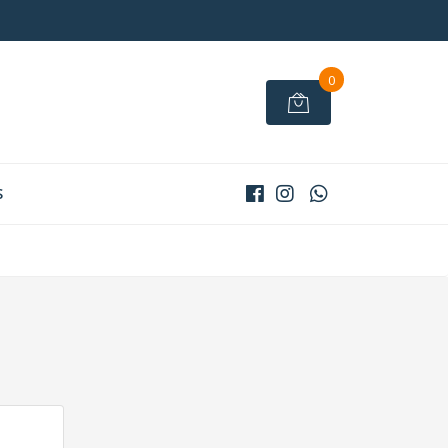
0
S
S