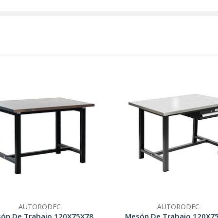
AUTORODEC
AUTORODEC
ón De Trabajo 120X75X78
Mesón De Trabajo 120X7