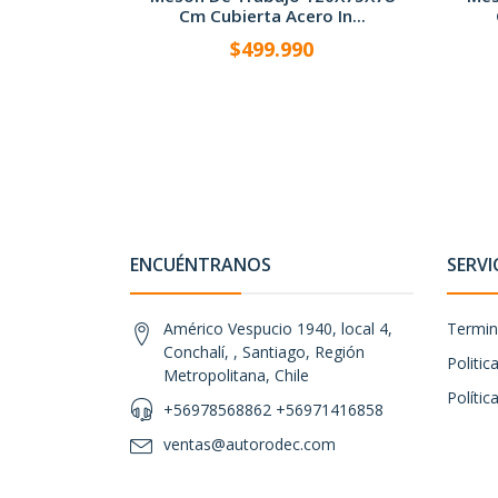
Cm Cubierta Acero In...
$499.990
-
+
-
ENCUÉNTRANOS
SERVI
Américo Vespucio 1940, local 4,
Termin
Conchalí, , Santiago, Región
Politi
Metropolitana, Chile
Polític
+56978568862 +56971416858
ventas@autorodec.com