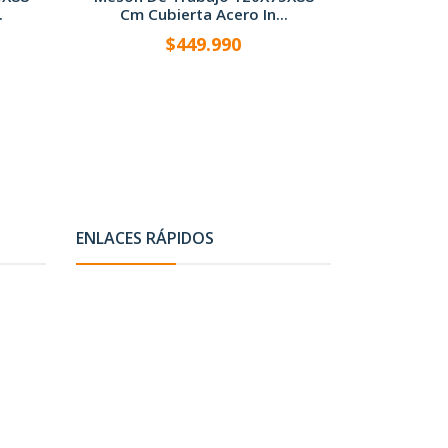
.
Cm Cubierta Acero In...
Cm Cub
$449.990
-
+
-
ENLACES RÁPIDOS