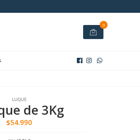
0
S
LUQUE
que de 3Kg
$54.990