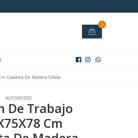
0
S
m Cubierta De Madera Sólida
AUTORODEC
 De Trabajo
X75X78 Cm
ta De Madera