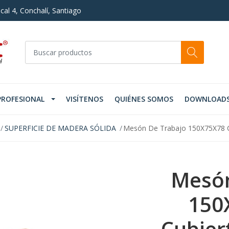
cal 4, Conchalí, Santiago
PROFESIONAL
VISÍTENOS
QUIÉNES SOMOS
DOWNLOAD
SUPERFICIE DE MADERA SÓLIDA
Mesón De Trabajo 150X75X78 C
Mesón
150
Cubier