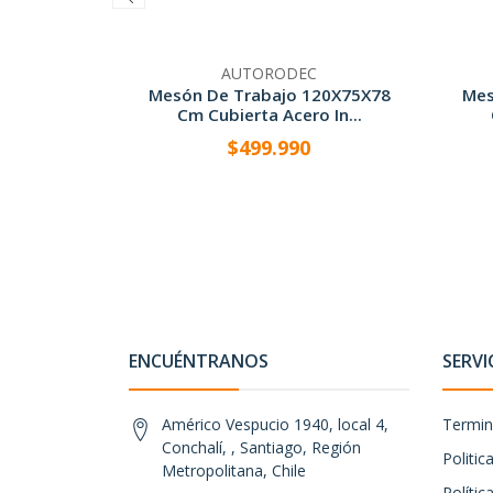
AUTORODEC
Mesón De Trabajo 120X75X78
Mes
Cm Cubierta Acero In...
$499.990
-
+
-
ENCUÉNTRANOS
SERVI
Américo Vespucio 1940, local 4,
Termin
Conchalí, , Santiago, Región
Politi
Metropolitana, Chile
Polític