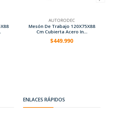
AUTORODEC
5X88
Mesón De Trabajo 120X75X88
Mesón De
.
Cm Cubierta Acero In...
Cm Cub
$449.990
-
+
-
ENLACES RÁPIDOS